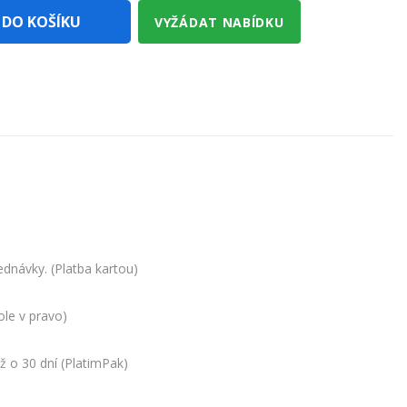
 DO KOŠÍKU
VYŽÁDAT NABÍDKU
dnávky. (Platba kartou)
ole v pravo)
ž o 30 dní (PlatimPak)