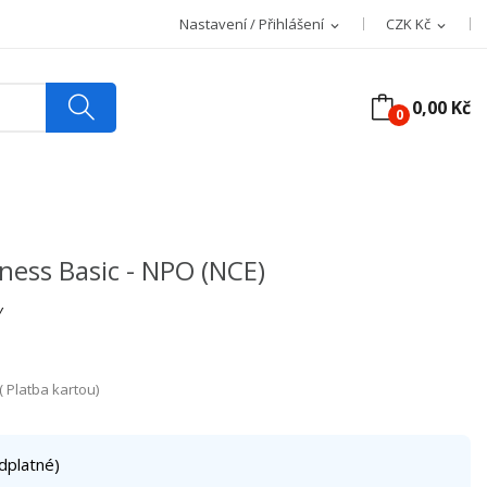
Nastavení / Přihlášení
CZK Kč
expand_more
expand_more
0,00 Kč
0
ness Basic - NPO (NCE)
Y
 Platba kartou)
dplatné)