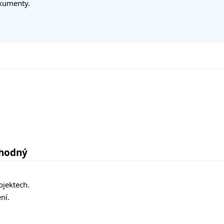
okumenty.
vhodný
ojektech.
ní.