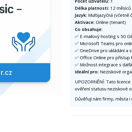
Počet uživatelů:
1
Délka platnosti:
12 měsíců 
Jazyk:
Multijazyčná (včetně č
Aktivace:
Online (tenant)
Co obsahuje:
✅ E-mailový hosting s 50 G
✅ Microsoft Teams pro onli
✅ OneDrive pro ukládání a s
✅ Office Online pro přístup 
✅ Možnost integrace s další
Ideální pro:
Neziskové organi
UPOZORNĚNÍ: Tato licence je
ověření statusu neziskové 
Důvěřují nám firmy, města i