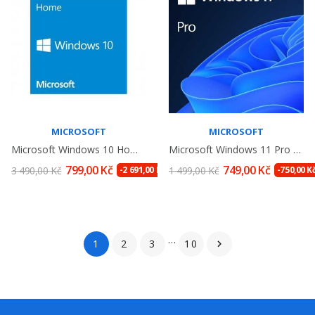
MICROSOFT
MICROSOFT
Microsoft Windows 10 Home 32/64Bit,...
Microsoft Windows 11 Pro CZ 64Bit OEM Licence,...
799,00 Kč
749,00 Kč
3 490,00 Kč
-2 691,00 Kč
1 499,00 Kč
-750,00 K
…
1
2
3
10
