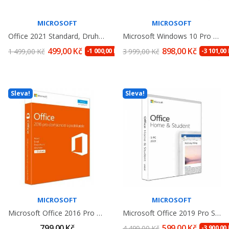
MICROSOFT
MICROSOFT
Office 2021 Standard, Druhotná
Microsoft Windows 10 Pro CZ 64Bit OEM Licence,...
499,00 Kč
898,00 Kč
1 499,00 Kč
-1 000,00 Kč
3 999,00 Kč
-3 101,00 
Sleva!
Sleva!
MICROSOFT
MICROSOFT
Microsoft Office 2016 Pro Domácnosti A...
Microsoft Office 2019 Pro Studenty A...
799,00 Kč
599,00 Kč
4 499,00 Kč
-3 900,00 