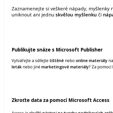
Zaznamenejte si veškeré nápady, myšlenky ne
uniknout ani jednu
skvělou myšlenku
či
náp
Publikujte snáze s Microsoft Publisher
Vytvářejte a sdílejte
tištěné
nebo
online materiály
na
leták
nebo jiné
marketingové materiály
? Za pomocí 
Zkroťte data za pomocí Microsoft Access
Access je
skvělý nástroj na tvorbu podnikových aplik