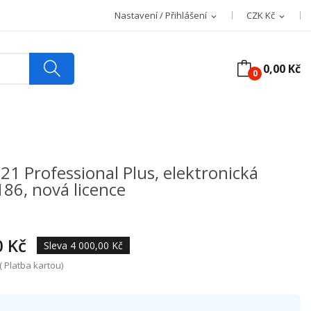
Nastavení / Přihlášení
CZK Kč
expand_more
expand_more
0,00 Kč
0
21 Professional Plus, elektronická
186, nová licence
0 Kč
Sleva 4 000,00 Kč
 Platba kartou)