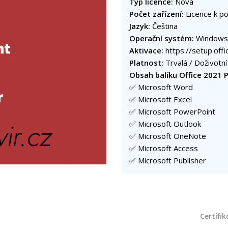
Typ licence:
Nová
Počet zařízení:
Licence k pou
Jazyk:
Čeština
Operační systém:
Windows
Aktivace:
https://setup.off
Platnost:
Trvalá / Doživotní
Obsah balíku Office 2021 P
✅ Microsoft Word
✅ Microsoft Excel
✅ Microsoft PowerPoint
✅ Microsoft Outlook
✅ Microsoft OneNote
✅ Microsoft Access
✅ Microsoft Publisher
Certifi