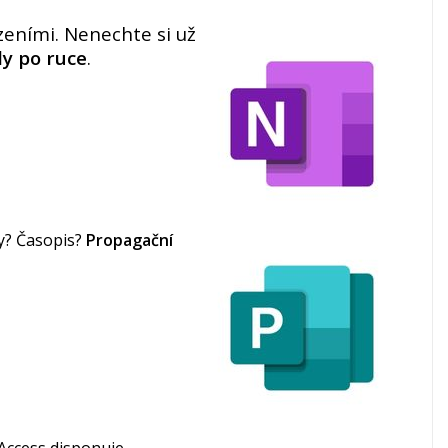
eními. Nenechte si už
dy po ruce
.
ky? Časopis?
Propagační
. Access disponuje