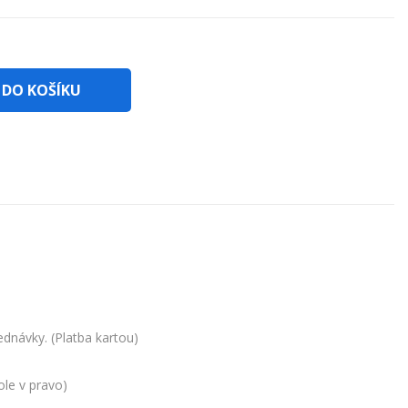
 DO KOŠÍKU
dnávky. (Platba kartou)
ole v pravo)