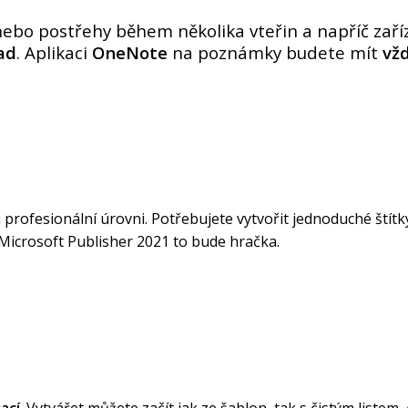
bo postřehy během několika vteřin a napříč zaříz
ad
. Aplikaci
OneNote
na poznámky budete mít
vž
 profesionální úrovni. Potřebujete vytvořit jednoduché štít
Microsoft Publisher 2021 to bude hračka.
ací
. Vytvářet můžete začít jak ze šablon, tak s čistým listem