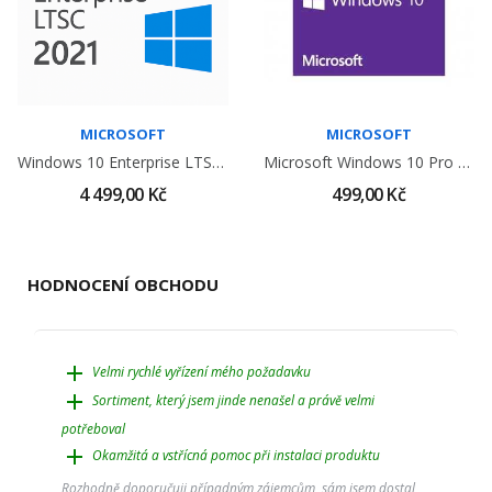
MICROSOFT
MICROSOFT
Windows 10 Enterprise LTSC 2021
Microsoft Windows 10 Pro CZ 64Bit OEM Licence,...
4 499,00 Kč
499,00 Kč
HODNOCENÍ OBCHODU
add
Velmi rychlé vyřízení mého požadavku
add
Sortiment, který jsem jinde nenašel a právě velmi
potřeboval
add
Okamžitá a vstřícná pomoc při instalaci produktu
Rozhodně doporučuji případným zájemcům, sám jsem dostal