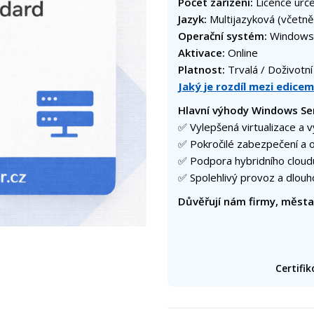
Počet zařízení:
Licence urč
Jazyk:
Multijazyková (včetně
Operační systém:
Windows 
Aktivace:
Online
Platnost:
Trvalá / Doživotní
Jaký je rozdíl mezi edice
Hlavní výhody Windows Se
✅ Vylepšená virtualizace a 
✅ Pokročilé zabezpečení a 
✅ Podpora hybridního cloudu
✅ Spolehlivý provoz a dlou
Důvěřují nám firmy, města
Certifi