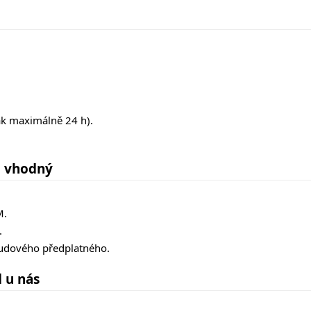
k maximálně 24 h).
d vhodný
M.
.
udového předplatného.
 u nás