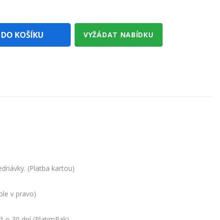
 DO KOŠÍKU
VYŽÁDAT NABÍDKU
dnávky. (Platba kartou)
ole v pravo)
ž o 30 dní (PlatimPak)