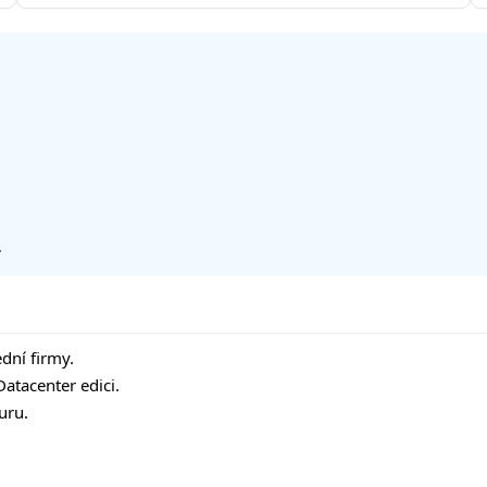
.
ední firmy.
atacenter edici.
uru.