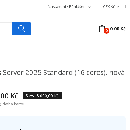
Nastavení / Přihlášení
CZK Kč
expand_more
expand_more
0,00 Kč
0
 Server 2025 Standard (16 cores), nová
,00 Kč
Sleva 3 000,00 Kč
 Platba kartou)