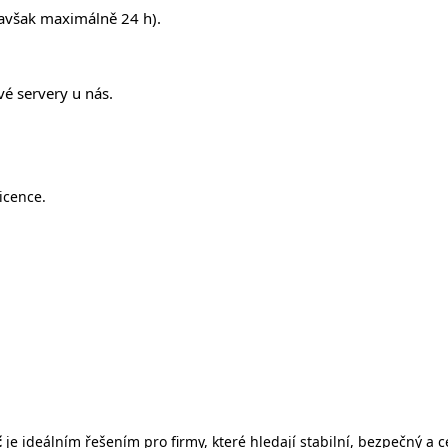
avšak maximálně 24 h).
vé servery u nás.
icence.
č
je ideálním řešením pro firmy, které hledají stabilní, bezpečný 