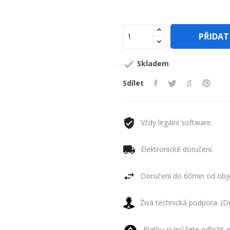
PŘIDAT

Skladem
Sdílet
Vždy legální software.
Elektronické doručení.
Doručení do 60min od obje
Živá technická podpora. (D
Platbu si můžete odložit a