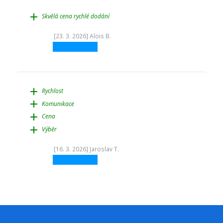
add
Skvělá cena rychlé dodání
[23. 3. 2026] Alois B.
add
Rychlost
add
Komunikace
add
Cena
add
Výběr
[16. 3. 2026] Jaroslav T.