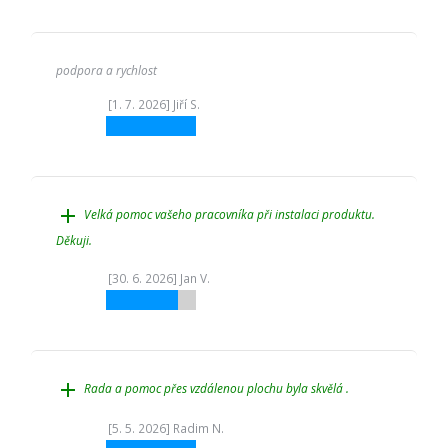
podpora a rychlost
[1. 7. 2026] Jiří S.
add
Velká pomoc vašeho pracovníka při instalaci produktu.
Děkuji.
[30. 6. 2026] Jan V.
add
Rada a pomoc přes vzdálenou plochu byla skvělá .
[5. 5. 2026] Radim N.