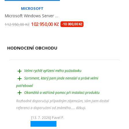
MICROSOFT
Microsoft Windows Server 2022 Datacenter (...
102 950,00 Kč
112 950,00 Kč
-10 000,00 Kč
HODNOCENÍ OBCHODU
add
Velmi rychlé vyřízení mého požadavku
add
Sortiment, který jsem jinde nenašel a právě velmi
potřeboval
add
Okamžitá a vstřícná pomoc při instalaci produktu
Rozhodně doporučuji případným zájemcům, sám jsem dostal
referenci a doporučení od známého..... děkuji.
[13. 7. 2026] Pavel P.