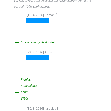
Vše O.K. Doporučuji. Pracovnk byl velice ochotný. Perfektně
poradil. 100% spokojenost.
[16. 4. 2026] Roman Ď.
add
Skvělá cena rychlé dodání
[23. 3. 2026] Alois B.
add
Rychlost
add
Komunikace
add
Cena
add
Výběr
[16. 3. 2026] Jaroslav T.