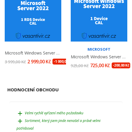
MICROSOFT
Microsoft Windows Server 2022 RDS 1 Device CAL,...
Microsoft Windows Server 2022 1-Device CAL, Nová
2 999,00 Kč
3 999,00 Kč
-1 000,00 Kč
725,00 Kč
925,00 Kč
-200,00 Kč
HODNOCENÍ OBCHODU
add
Velmi rychlé vyřízení mého požadavku
add
Sortiment, který jsem jinde nenašel a právě velmi
potřeboval