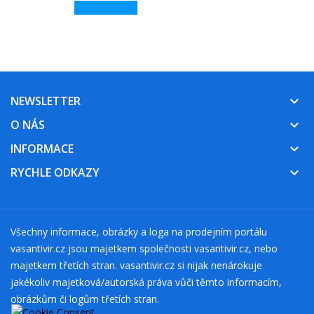
NEWSLETTER
keyboard_arrow_down
O NÁS
keyboard_arrow_down
INFORMACE
keyboard_arrow_down
RYCHLE ODKAZY
keyboard_arrow_down
Všechny informace, obrázky a loga na prodejním portálu
vasantivir.cz jsou majetkem společnosti vasantivir.cz, nebo
majetkem třetích stran. vasantivir.cz si nijak nenárokuje
jakékoliv majetková/autorská práva vůči těmto informacím,
obrázkům či logům třetích stran.